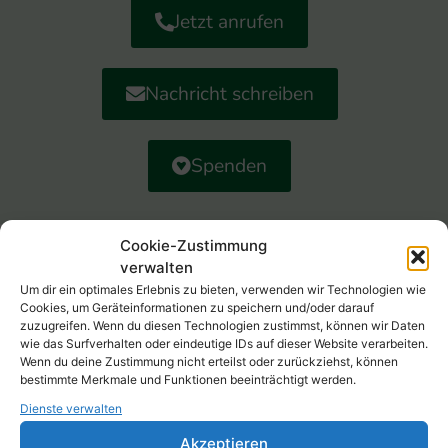
Jetzt anrufen
Nachricht schreiben
Spenden
Cookie-Zustimmung
verwalten
Um dir ein optimales Erlebnis zu bieten, verwenden wir Technologien wie
Kontakt
Cookies, um Geräteinformationen zu speichern und/oder darauf
zuzugreifen. Wenn du diesen Technologien zustimmst, können wir Daten
wie das Surfverhalten oder eindeutige IDs auf dieser Website verarbeiten.
Ambulanter Hospizdienst Elsenztal e. V.
Wenn du deine Zustimmung nicht erteilst oder zurückziehst, können
bestimmte Merkmale und Funktionen beeinträchtigt werden.
Hauptstraße 38, 69245 Bammental
Dienste verwalten
0151 724 488 66
Akzeptieren