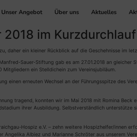
Unser Angebot
Über uns
Aktuelles
Ak
 2018 im Kurzdurchlauf
, daher ein kleiner Rückblick auf die Geschehnisse im letz
anfred-Sauer-Stiftung gab es am 27.01.2018 an gleicher St
 Mitgliedern ein Stelldichein zum Vereinsjubiläum.
ng einen erneuten Wechsel an der Führungsspitze des Vere
nung tragend, konnten wir im Mai 2018 mit Romina Beck e
dstadium ihrer Ausbildung. Selbstverständlich unterstütze s
ichgau-Hospiz e.V. – zehn weitere Hospizhelfer/innen erfo
lder Angelika Albiez und Marianne Schröter aus unserem Ver