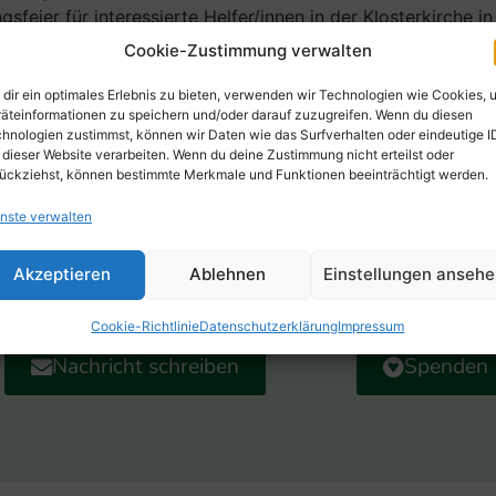
sfeier für interessierte Helfer/innen in der Klosterkirche 
g setzen.
Cookie-Zustimmung verwalten
ch eine Spätsommerfeier in Wiesenbach mit vielen Gespräch
dir ein optimales Erlebnis zu bieten, verwenden wir Technologien wie Cookies, 
äteinformationen zu speichern und/oder darauf zuzugreifen. Wenn du diesen
beteiligte sich der Verein beim Weihnachtsmarkt in Bamment
hnologien zustimmst, können wir Daten wie das Surfverhalten oder eindeutige I
 dieser Website verarbeiten. Wenn du deine Zustimmung nicht erteilst oder
ückziehst, können bestimmte Merkmale und Funktionen beeinträchtigt werden.
r für die ehrenamtlichen Hospizhelfer/innen Supervisionen,
nste verwalten
onnten die Mitglieder selbstverständlich ihre Erfahrungen 
Akzeptieren
Ablehnen
Einstellungen anseh
Cookie-Richtlinie
Datenschutzerklärung
Impressum
Nachricht schreiben
Spenden