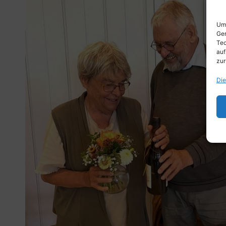
Um 
Ger
Tec
auf
zur
Die