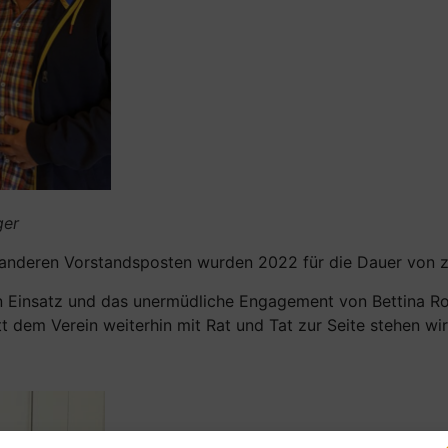
ger
le anderen Vorstandsposten wurden 2022 für die Dauer von 
en Einsatz und das unermüdliche Engagement von Bettina Ro
tt dem Verein weiterhin mit Rat und Tat zur Seite stehen wir